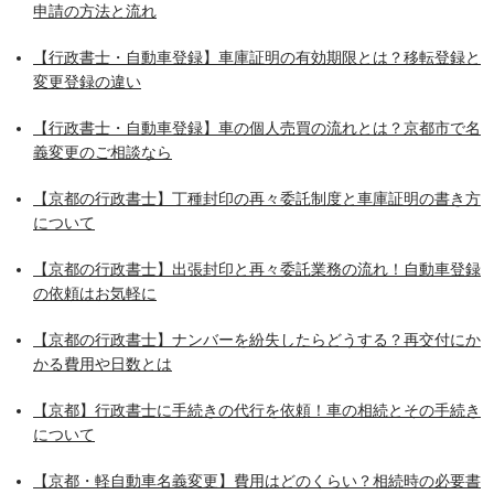
申請の方法と流れ
【行政書士・自動車登録】車庫証明の有効期限とは？移転登録と
変更登録の違い
【行政書士・自動車登録】車の個人売買の流れとは？京都市で名
義変更のご相談なら
【京都の行政書士】丁種封印の再々委託制度と車庫証明の書き方
について
【京都の行政書士】出張封印と再々委託業務の流れ！自動車登録
の依頼はお気軽に
【京都の行政書士】ナンバーを紛失したらどうする？再交付にか
かる費用や日数とは
【京都】行政書士に手続きの代行を依頼！車の相続とその手続き
について
【京都・軽自動車名義変更】費用はどのくらい？相続時の必要書