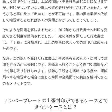
新しく封印を行うには、上記の場所へ車を持ち込むことになります
が、封印がついていない車は公道の走行が許可されていません。そ
うなると車に乗って出向くことが不可能です。車の搬送業者へ依頼
して輸送するとなれば多くの費用がかかってしまうでしょう。
そのような問題を解決するために、2017年から行政書士へ封印を委
託できる制度が整備されました。一定の条件を満たした行政書士
は、「丁種」に分類され、上記の場所に代わっての封印が認められ
たのです。
なお、この認可を受けた行政書士が車の所有者のもとへ訪問して封
印を行うのが出張封印です。運輸局へ行くことなく自宅や職場など
で封印を取り付けられます。煩雑な手続きを省略できる点や、運輸
局へ車を輸送する場合に生じる時間や金銭面での負担を解消できる
のもメリットです。
ナンバープレートの出張封印ができるケースとで
きないケースとは？