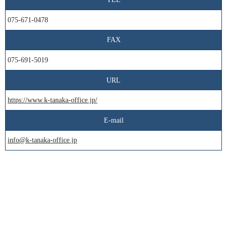
075-671-0478
FAX
075-691-5019
URL
https://www.k-tanaka-office.jp/
E-mail
info@k-tanaka-office.jp