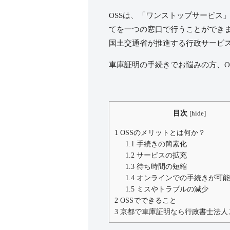
OSS
は、「ワンストップサービス
てを一つの窓口で行うことができ
国土交通省が推進する行政サービ
車庫証明の手続きでお悩みの方、
O
目次
[
hide
]
1
OSSのメリットとは何か？
1.1
手続きの簡素化
1.2
サービスの拡充
1.3
待ち時間の短縮
1.4
オンラインでの手続きが可
1.5
ミスやトラブルの減少
2
OSSでできること
3
京都で車庫証明なら行政書士法人